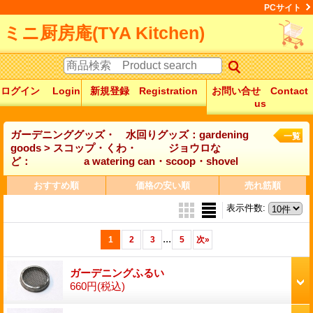
PCサイト
ミニ厨房庵(TYA Kitchen)
ログイン Login
新規登録 Registration
お問い合せ Contact
us
ガーデニンググッズ・ 水回りグッズ：gardening
一覧
goods > スコップ・くわ・ ジョウロな
ど： a watering can・scoop・shovel
おすすめ順
価格の安い順
売れ筋順
表示件数
:
...
1
2
3
5
次
»
ガーデニングふるい
660円
(税込)