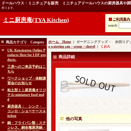
ドールハウス・ミニチュアを販売 ミニチュアドールハウスの厨房器具や調
承ります。
ミニ厨房庵(TYA Kitchen)
ご利用案内 Ins
search
:
ホーム Home
｜ ガーデニンググッズ・ 水回りグッズ：ga
商品カテゴリ Category
a watering can・scoop・shovel
｜
くわA
UK, Kensington Online P
roducts Here for LDF pro
商品詳細
ducts.
工房へのご来店予約はこ
ちら
ワークショップ・体験講
習会のお知らせ
粘土型ミニ厨房庵オリジ
ナル:miniature food mol
d
厨房器具： シンク・
コンロ・ショーケース:k
itchen
他の写真
鍋・フライパン類：ステ
ンレス、銅各種厨房鍋・