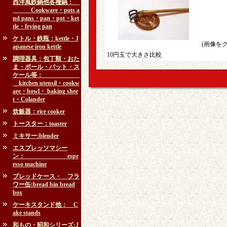
西洋風鉄鍋他各種鍋：
Cookware・pots a
nd pans・pan・pot・ket
tle・frying pan
ケトル・鉄瓶：kettle・J
(画像を
apanese iron kettle
10円玉で大きさ比較
調理器具：包丁類・おた
ま・ボール・バット・ス
ケール等：
kitchen utensil・cookw
are・bowl・ baking shee
t・Colander
炊飯器：rice cooker
トースター：toaster
ミキサー:blender
エスプレッソマシー
ン： espr
esso machine
ブレッドケース・ フラ
ワー缶:bread bin bread
box
ケーキスタンド他： C
ake stands
和もの・昭和シリーズ:J