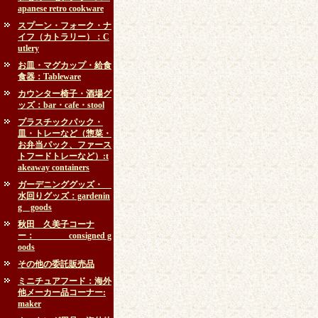
apanese retro cookware
スプーン・フォーク・ナ
イフ（カトラリー）：C
utlery
お皿・マグカップ・給食
食器：Tableware
カウンター椅子・酒場グ
ッズ：bar・cafe・stool
プラスチックパック・
皿・トレーなど（惣菜・
お弁当パック、ファース
トフードトレーなど）:t
akeaway containers
ガーデニンググッズ・
水回りグッズ：gardenin
g goods
秋田 久美子コーナ
ー： consigned g
oods
その他の委託販売品
ミニチュアフード：海外
他メーカー品コーナー:
maker