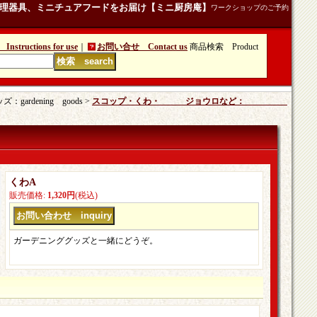
理器具、ミニチュアフードをお届け【ミニ厨房庵】
ワークショップのご予約
tructions for use
｜
お問い合せ Contact us
商品検索 Product
rdening goods >
スコップ・くわ・ ジョウロなど：
くわA
販売価格
:
1,320円
(税込)
ガーデニンググッズと一緒にどうぞ。