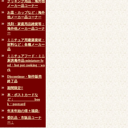
クッキング用品：海外他
メーカー品コーナー
お皿・カップなど：海外
他メーカー品コーナー
洗剤・家庭用品雑貨等：
海外他メーカー品コーナ
ー
ミニチュア用建築資材・
材料など：各種メーカー
品
ミニチュアフード・ミニ
厨房庵作品:miniature fo
od・hot pot cooking・wo
rk
Discontinue・制作販売
終了品
期間限定!!
本・ポストカードな
ど： boo
k・postcard
年末年始の得々福袋♪
委託品・市販品コーナ
ー：