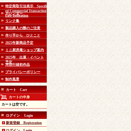
特定商取引法表示 Specifi
ed Commercial Transaction
カレンダー
Law Indication
リンク集
製品購入の際のご注意
作り手から ひとこと
2025年新商品予定
ミニ厨房庵ショップ案内
2025年 出展・イベント
予定
河合行雄初作品
プライバシーポリシー
制作風景
カート Cart
カートの中身
カートは空です。
ログイン Login
新規登録 Registration
ログイン Login