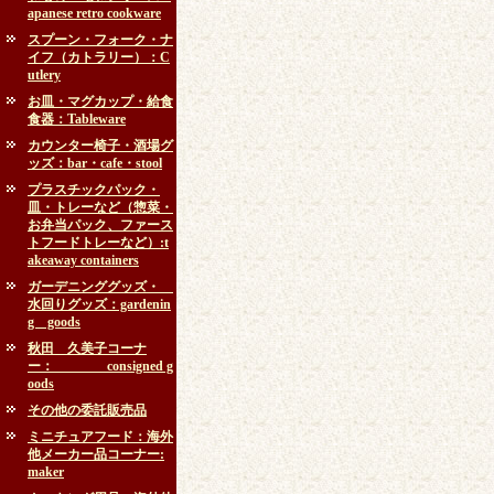
apanese retro cookware
スプーン・フォーク・ナ
イフ（カトラリー）：C
utlery
お皿・マグカップ・給食
食器：Tableware
カウンター椅子・酒場グ
ッズ：bar・cafe・stool
プラスチックパック・
皿・トレーなど（惣菜・
お弁当パック、ファース
トフードトレーなど）:t
akeaway containers
ガーデニンググッズ・
水回りグッズ：gardenin
g goods
秋田 久美子コーナ
ー： consigned g
oods
その他の委託販売品
ミニチュアフード：海外
他メーカー品コーナー:
maker