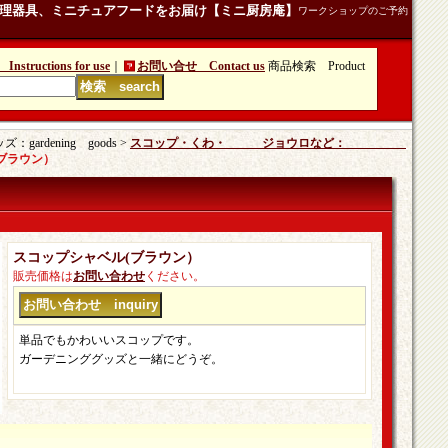
理器具、ミニチュアフードをお届け【ミニ厨房庵】
ワークショップのご予約
tructions for use
｜
お問い合せ Contact us
商品検索 Product
rdening goods >
スコップ・くわ・ ジョウロなど：
ブラウン）
スコップシャベル(ブラウン）
販売価格は
お問い合わせ
ください。
単品でもかわいいスコップです。
ガーデニンググッズと一緒にどうぞ。