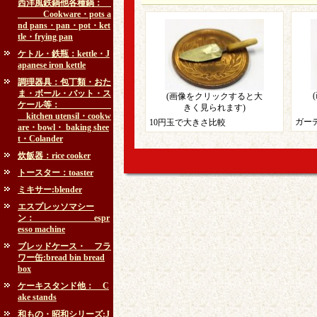
西洋風鉄鍋他各種鍋：
Cookware・pots a
nd pans・pan・pot・ket
tle・frying pan
ケトル・鉄瓶：kettle・J
apanese iron kettle
調理器具：包丁類・おた
ま・ボール・バット・ス
(画像をクリックすると大
ケール等：
きく見られます)
kitchen utensil・cookw
ガー
10円玉で大きさ比較
are・bowl・ baking shee
t・Colander
炊飯器：rice cooker
トースター：toaster
ミキサー:blender
エスプレッソマシー
ン： espr
esso machine
ブレッドケース・ フラ
ワー缶:bread bin bread
box
ケーキスタンド他： C
ake stands
和もの・昭和シリーズ:J