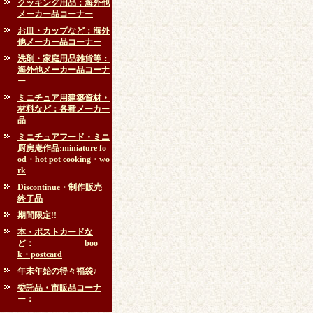
クッキング用品：海外他
メーカー品コーナー
お皿・カップなど：海外
他メーカー品コーナー
洗剤・家庭用品雑貨等：
海外他メーカー品コーナ
ー
ミニチュア用建築資材・
材料など：各種メーカー
品
ミニチュアフード・ミニ
厨房庵作品:miniature fo
od・hot pot cooking・wo
rk
Discontinue・制作販売
終了品
期間限定!!
本・ポストカードな
ど： boo
k・postcard
年末年始の得々福袋♪
委託品・市販品コーナ
ー：