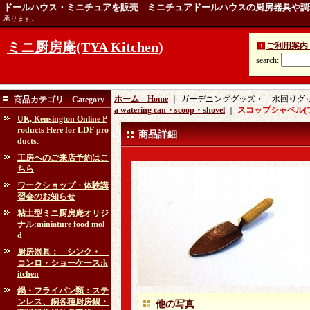
ドールハウス・ミニチュアを販売 ミニチュアドールハウスの厨房器具や調
承ります。
ミニ厨房庵(TYA Kitchen)
ご利用案内 Ins
search
:
ホーム Home
｜ ガーデニンググッズ・ 水回りグッズ：ga
商品カテゴリ Category
a watering can・scoop・shovel
｜
スコップシャベル(
UK, Kensington Online P
roducts Here for LDF pro
商品詳細
ducts.
工房へのご来店予約はこ
ちら
ワークショップ・体験講
習会のお知らせ
粘土型ミニ厨房庵オリジ
ナル:miniature food mol
d
厨房器具： シンク・
コンロ・ショーケース:k
itchen
鍋・フライパン類：ステ
ンレス、銅各種厨房鍋・
他の写真