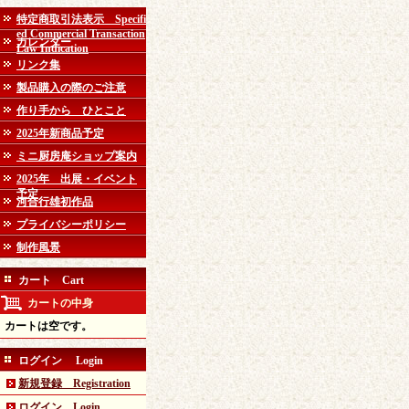
特定商取引法表示 Specifi
ed Commercial Transaction
カレンダー
Law Indication
リンク集
製品購入の際のご注意
作り手から ひとこと
2025年新商品予定
ミニ厨房庵ショップ案内
2025年 出展・イベント
予定
河合行雄初作品
プライバシーポリシー
制作風景
カート Cart
カートの中身
カートは空です。
ログイン Login
新規登録 Registration
ログイン Login