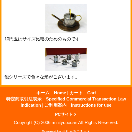
10円玉はサイズ比較のためのものです
他シリーズで色々な形がございます。
ホーム Home
|
カート Cart
特定商取引法表示 Specified Commercial Transaction Law
Indication
|
ご利用案内 Instructions for use
PCサイト
Copyright (C) 2006 minityubouan AII Rights Reserved.
Powered by
おちゃのこネット