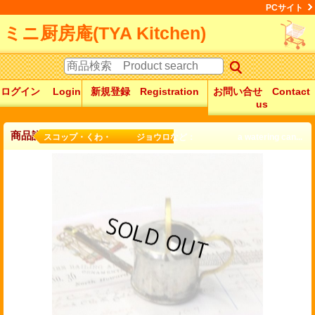
PCサイト
ミニ厨房庵(TYA Kitchen)
ログイン Login
新規登録 Registration
お問い合せ Contact
us
商品詳細
スコップ・くわ・ ジョウロなど： a watering can...