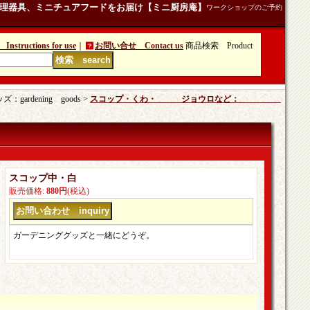
理器具、ミニチュアフードをお届け【ミニ厨房庵】
ワークショップのご予約
tructions for use
｜
お問い合せ Contact us
商品検索 Product
rdening goods >
スコップ・くわ・ ジョウロなど：
スコップ中・白
販売価格
:
880円
(税込)
ガーデニンググッズと一緒にどうぞ。