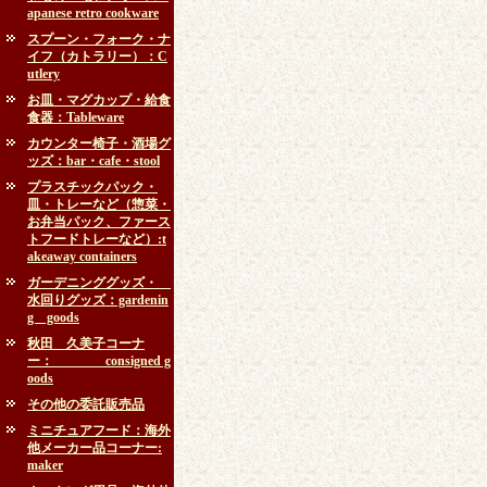
apanese retro cookware
スプーン・フォーク・ナ
イフ（カトラリー）：C
utlery
お皿・マグカップ・給食
食器：Tableware
カウンター椅子・酒場グ
ッズ：bar・cafe・stool
プラスチックパック・
皿・トレーなど（惣菜・
お弁当パック、ファース
トフードトレーなど）:t
akeaway containers
ガーデニンググッズ・
水回りグッズ：gardenin
g goods
秋田 久美子コーナ
ー： consigned g
oods
その他の委託販売品
ミニチュアフード：海外
他メーカー品コーナー:
maker