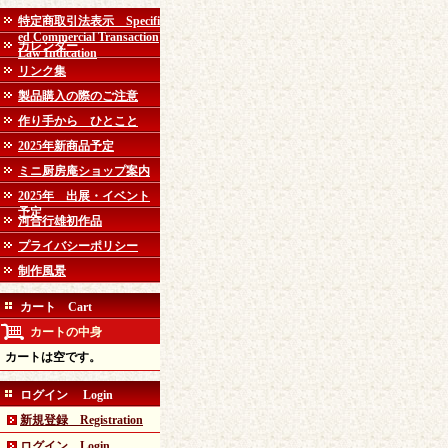
特定商取引法表示 Specifi
ed Commercial Transaction
カレンダー
Law Indication
リンク集
製品購入の際のご注意
作り手から ひとこと
2025年新商品予定
ミニ厨房庵ショップ案内
2025年 出展・イベント
予定
河合行雄初作品
プライバシーポリシー
制作風景
カート Cart
カートの中身
カートは空です。
ログイン Login
新規登録 Registration
ログイン Login