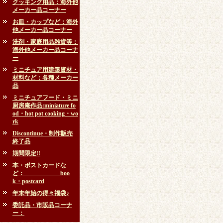
クッキング用品：海外他
メーカー品コーナー
お皿・カップなど：海外
他メーカー品コーナー
洗剤・家庭用品雑貨等：
海外他メーカー品コーナ
ー
ミニチュア用建築資材・
材料など：各種メーカー
品
ミニチュアフード・ミニ
厨房庵作品:miniature fo
od・hot pot cooking・wo
rk
Discontinue・制作販売
終了品
期間限定!!
本・ポストカードな
ど： boo
k・postcard
年末年始の得々福袋♪
委託品・市販品コーナ
ー：