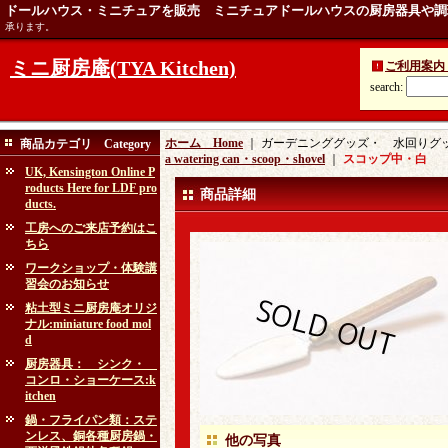
ドールハウス・ミニチュアを販売 ミニチュアドールハウスの厨房器具や調
承ります。
ミニ厨房庵(TYA Kitchen)
ご利用案内 Ins
search
:
ホーム Home
｜ ガーデニンググッズ・ 水回りグッズ：ga
商品カテゴリ Category
a watering can・scoop・shovel
｜
スコップ中・白
UK, Kensington Online P
roducts Here for LDF pro
商品詳細
ducts.
工房へのご来店予約はこ
ちら
ワークショップ・体験講
習会のお知らせ
粘土型ミニ厨房庵オリジ
ナル:miniature food mol
d
厨房器具： シンク・
コンロ・ショーケース:k
itchen
鍋・フライパン類：ステ
ンレス、銅各種厨房鍋・
他の写真