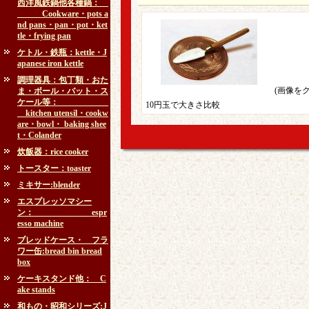
西洋風鉄鍋他各種鍋：
Cookware・pots a
nd pans・pan・pot・ket
tle・frying pan
ケトル・鉄瓶：kettle・J
apanese iron kettle
調理器具：包丁類・おた
(画像を
ま・ボール・バット・ス
ケール等：
10円玉で大きさ比較
kitchen utensil・cookw
are・bowl・ baking shee
t・Colander
炊飯器：rice cooker
トースター：toaster
ミキサー:blender
エスプレッソマシー
ン： espr
esso machine
ブレッドケース・ フラ
ワー缶:bread bin bread
box
ケーキスタンド他： C
ake stands
和もの・昭和シリーズ:J