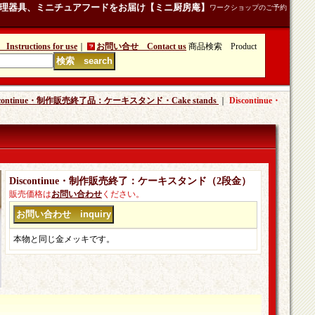
理器具、ミニチュアフードをお届け【ミニ厨房庵】
ワークショップのご予約
tructions for use
｜
お問い合せ Contact us
商品検索 Product
scontinue・制作販売終了品：ケーキスタンド・Cake stands
｜
Discontinue・
Discontinue・制作販売終了：ケーキスタンド（2段金）
販売価格は
お問い合わせ
ください。
本物と同じ金メッキです。