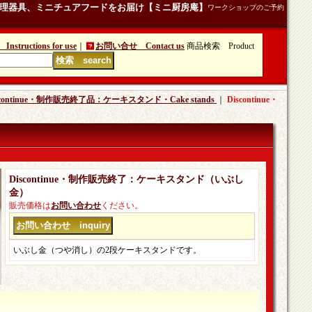
理器具、ミニチュアフードをお届け【ミニ厨房庵】
ワークショップのご予約
tructions for use
｜
お問い合せ Contact us
商品検索 Product
scontinue・制作販売終了品：ケーキスタンド・Cake stands
｜
Discontinue・
Discontinue・制作販売終了：ケーキスタンド（いぶし
金）
販売価格は
お問い合わせ
ください。
いぶし金（つや消し）の2段ケーキスタンドです。