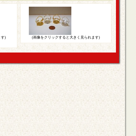
す)
(画像をクリックすると大きく見られます)