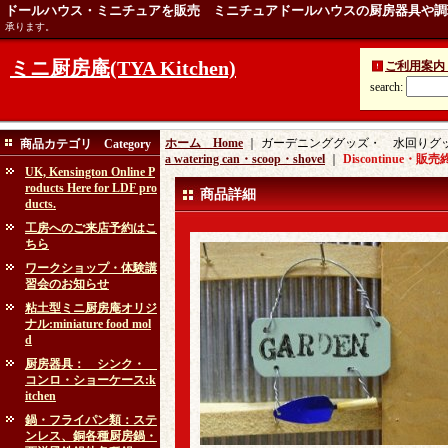
ドールハウス・ミニチュアを販売 ミニチュアドールハウスの厨房器具や調
承ります。
ミニ厨房庵(TYA Kitchen)
ご利用案内 Ins
search
:
ホーム Home
｜ ガーデニンググッズ・ 水回りグッズ：ga
商品カテゴリ Category
a watering can・scoop・shovel
｜
Discontinue
UK, Kensington Online P
roducts Here for LDF pro
商品詳細
ducts.
工房へのご来店予約はこ
ちら
ワークショップ・体験講
習会のお知らせ
粘土型ミニ厨房庵オリジ
ナル:miniature food mol
d
厨房器具： シンク・
コンロ・ショーケース:k
itchen
鍋・フライパン類：ステ
ンレス、銅各種厨房鍋・