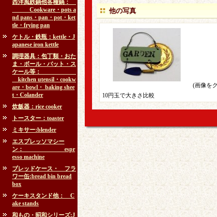
西洋風鉄鍋他各種鍋：
Cookware・pots a
他の写真
nd pans・pan・pot・ket
tle・frying pan
ケトル・鉄瓶：kettle・J
apanese iron kettle
調理器具：包丁類・おた
ま・ボール・バット・ス
ケール等：
kitchen utensil・cookw
(画像を
are・bowl・ baking shee
t・Colander
10円玉で大きさ比較
炊飯器：rice cooker
トースター：toaster
ミキサー:blender
エスプレッソマシー
ン： espr
esso machine
ブレッドケース・ フラ
ワー缶:bread bin bread
box
ケーキスタンド他： C
ake stands
和もの・昭和シリーズ:J