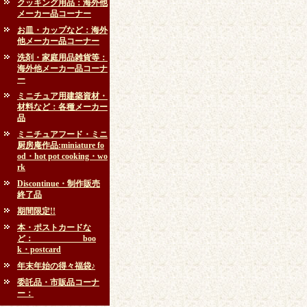
クッキング用品：海外他
メーカー品コーナー
お皿・カップなど：海外
他メーカー品コーナー
洗剤・家庭用品雑貨等：
海外他メーカー品コーナ
ー
ミニチュア用建築資材・
材料など：各種メーカー
品
ミニチュアフード・ミニ
厨房庵作品:miniature fo
od・hot pot cooking・wo
rk
Discontinue・制作販売
終了品
期間限定!!
本・ポストカードな
ど： boo
k・postcard
年末年始の得々福袋♪
委託品・市販品コーナ
ー：