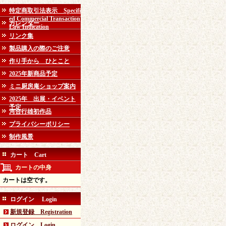
特定商取引法表示 Specifi
ed Commercial Transaction
カレンダー
Law Indication
リンク集
製品購入の際のご注意
作り手から ひとこと
2025年新商品予定
ミニ厨房庵ショップ案内
2025年 出展・イベント
予定
河合行雄初作品
プライバシーポリシー
制作風景
カート Cart
カートの中身
カートは空です。
ログイン Login
新規登録 Registration
ログイン Login