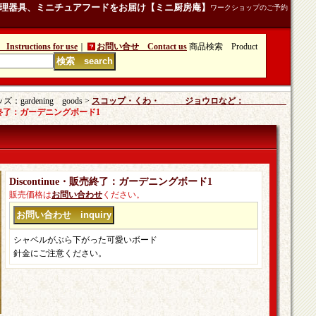
理器具、ミニチュアフードをお届け【ミニ厨房庵】
ワークショップのご予約
tructions for use
｜
お問い合せ Contact us
商品検索 Product
rdening goods >
スコップ・くわ・ ジョウロなど：
・販売終了：ガーデニングボード1
Discontinue・販売終了：ガーデニングボード1
販売価格は
お問い合わせ
ください。
シャベルがぶら下がった可愛いボード
針金にご注意ください。