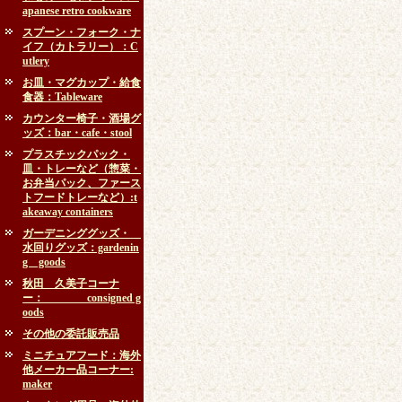
apanese retro cookware
スプーン・フォーク・ナ
イフ（カトラリー）：C
utlery
お皿・マグカップ・給食
食器：Tableware
カウンター椅子・酒場グ
ッズ：bar・cafe・stool
プラスチックパック・
皿・トレーなど（惣菜・
お弁当パック、ファース
トフードトレーなど）:t
akeaway containers
ガーデニンググッズ・
水回りグッズ：gardenin
g goods
秋田 久美子コーナ
ー： consigned g
oods
その他の委託販売品
ミニチュアフード：海外
他メーカー品コーナー:
maker