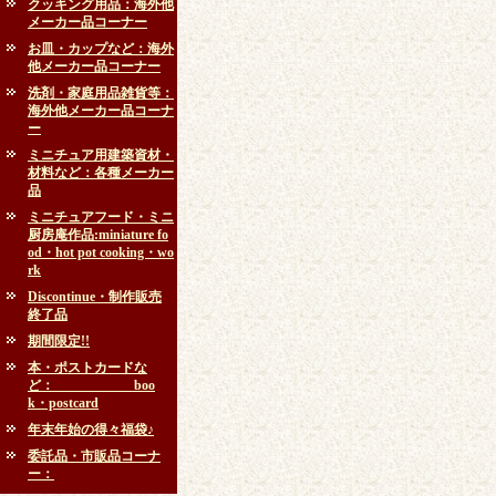
クッキング用品：海外他
メーカー品コーナー
お皿・カップなど：海外
他メーカー品コーナー
洗剤・家庭用品雑貨等：
海外他メーカー品コーナ
ー
ミニチュア用建築資材・
材料など：各種メーカー
品
ミニチュアフード・ミニ
厨房庵作品:miniature fo
od・hot pot cooking・wo
rk
Discontinue・制作販売
終了品
期間限定!!
本・ポストカードな
ど： boo
k・postcard
年末年始の得々福袋♪
委託品・市販品コーナ
ー：