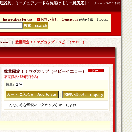
理器具、ミニチュアフードをお届け【ミニ厨房庵】
ワークショップのご予約
tructions for use
｜
お問い合せ Contact us
商品検索 Product
ware
｜
数量限定！！マグカップ（ベビーイエロー）
数量限定！！マグカップ（ベビーイエロー）
販売価格
:
660円
(税込)
数量
:
｜
こんな小さな可愛いマグカップなかったよね。