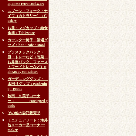
apanese retro cookware
スプーン・フォーク・ナ
イフ（カトラリー）：C
utlery
お皿・マグカップ・給食
食器：Tableware
カウンター椅子・酒場グ
ッズ：bar・cafe・stool
プラスチックパック・
皿・トレーなど（惣菜・
お弁当パック、ファース
トフードトレーなど）:t
akeaway containers
ガーデニンググッズ・
水回りグッズ：gardenin
g goods
秋田 久美子コーナ
ー： consigned g
oods
その他の委託販売品
ミニチュアフード：海外
他メーカー品コーナー:
maker