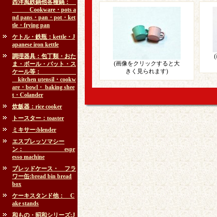
西洋風鉄鍋他各種鍋：
Cookware・pots a
nd pans・pan・pot・ket
tle・frying pan
ケトル・鉄瓶：kettle・J
apanese iron kettle
調理器具：包丁類・おた
(画像をクリックすると大
ま・ボール・バット・ス
きく見られます)
ケール等：
kitchen utensil・cookw
are・bowl・ baking shee
t・Colander
炊飯器：rice cooker
トースター：toaster
ミキサー:blender
エスプレッソマシー
ン： espr
esso machine
ブレッドケース・ フラ
ワー缶:bread bin bread
box
ケーキスタンド他： C
ake stands
和もの・昭和シリーズ:J