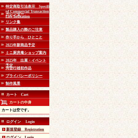
特定商取引法表示 Specifi
ed Commercial Transaction
カレンダー
Law Indication
リンク集
製品購入の際のご注意
作り手から ひとこと
2025年新商品予定
ミニ厨房庵ショップ案内
2025年 出展・イベント
予定
河合行雄初作品
プライバシーポリシー
制作風景
カート Cart
カートの中身
カートは空です。
ログイン Login
新規登録 Registration
ログイン Login