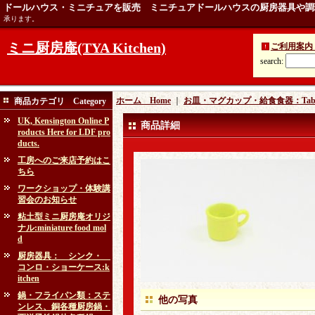
ドールハウス・ミニチュアを販売 ミニチュアドールハウスの厨房器具や調
承ります。
ミニ厨房庵(TYA Kitchen)
ご利用案内 Ins
search
:
ホーム Home
｜
お皿・マグカップ・給食食器：Table
商品カテゴリ Category
UK, Kensington Online P
商品詳細
roducts Here for LDF pro
ducts.
工房へのご来店予約はこ
ちら
ワークショップ・体験講
習会のお知らせ
粘土型ミニ厨房庵オリジ
ナル:miniature food mol
d
厨房器具： シンク・
コンロ・ショーケース:k
itchen
鍋・フライパン類：ステ
他の写真
ンレス、銅各種厨房鍋・