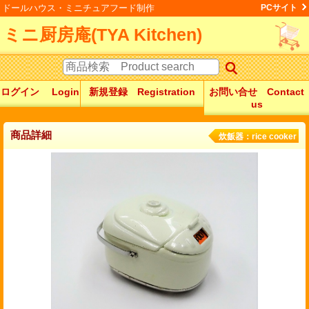
ドールハウス・ミニチュアフード制作
PCサイト
ミニ厨房庵(TYA Kitchen)
ログイン Login
新規登録 Registration
お問い合せ Contact
us
商品詳細
炊飯器：rice cooker