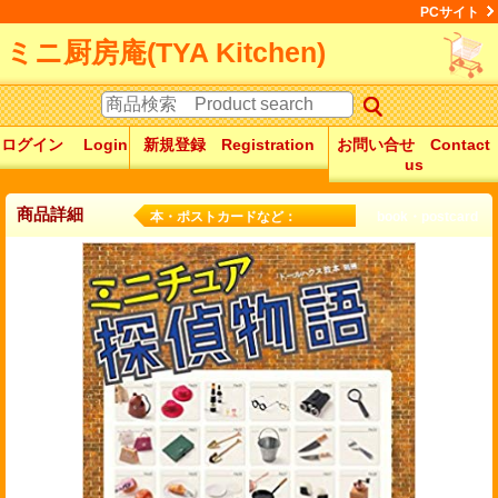
PCサイト
ミニ厨房庵(TYA Kitchen)
ログイン Login
新規登録 Registration
お問い合せ Contact
us
商品詳細
本・ポストカードなど： book・postcard