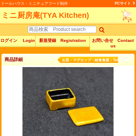
ドールハウス・ミニチュアフード制作
PCサイト
ミニ厨房庵(TYA Kitchen)
ログイン Login
新規登録 Registration
お問い合せ Contact
us
商品詳細
お皿・マグカップ・給食食器：Tableware