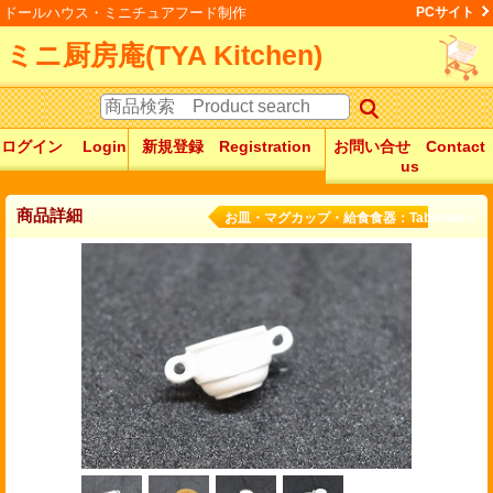
ドールハウス・ミニチュアフード制作
PCサイト
ミニ厨房庵(TYA Kitchen)
ログイン Login
新規登録 Registration
お問い合せ Contact
us
商品詳細
お皿・マグカップ・給食食器：Tableware