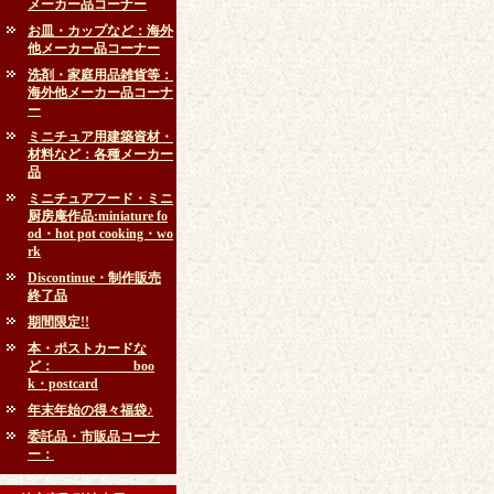
メーカー品コーナー
お皿・カップなど：海外
他メーカー品コーナー
洗剤・家庭用品雑貨等：
海外他メーカー品コーナ
ー
ミニチュア用建築資材・
材料など：各種メーカー
品
ミニチュアフード・ミニ
厨房庵作品:miniature fo
od・hot pot cooking・wo
rk
Discontinue・制作販売
終了品
期間限定!!
本・ポストカードな
ど： boo
k・postcard
年末年始の得々福袋♪
委託品・市販品コーナ
ー：