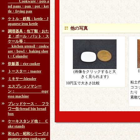
Cookware・pots a
nd pans・pan・pot・ket
tle・frying pan
ケトル・鉄瓶：kettle・J
apanese iron kettle
他の写真
調理器具：包丁類・おた
ま・ボール・バット・ス
ケール等：
kitchen utensil・cookw
are・bowl・ baking shee
t・Colander
炊飯器：rice cooker
トースター：toaster
(画像をクリックすると大
きく見られます)
ミキサー:blender
粘土
10円玉で大きさ比較
エスプレッソマシー
ココ
ン： espr
たり
esso machine
素敵
ブレッドケース・ フラ
ワー缶:bread bin bread
box
ケーキスタンド他： C
ake stands
和もの・昭和シリーズ:J
apanese retro cookware