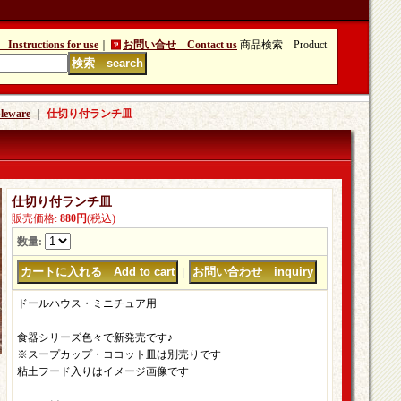
tructions for use
｜
お問い合せ Contact us
商品検索 Product
ware
｜
仕切り付ランチ皿
仕切り付ランチ皿
販売価格
:
880円
(税込)
数量
:
｜
ドールハウス・ミニチュア用
食器シリーズ色々で新発売です♪
※スープカップ・ココット皿は別売りです
粘土フード入りはイメージ画像です