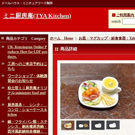
ドールハウス・ミニチュアフード制作
ミニ厨房庵(TYA Kitchen)
ご利用案内 Ins
search
:
ホーム Home
｜
お皿・マグカップ・給食食器：Table
商品カテゴリ Category
UK, Kensington Online P
商品詳細
roducts Here for LDF pro
ducts.
工房へのご来店予約はこ
ちら
ワークショップ・体験講
習会のお知らせ
粘土型ミニ厨房庵オリジ
ナル:miniature food mol
d
厨房器具： シンク・
コンロ・ショーケース:k
itchen
鍋・フライパン類：ステ
ンレス、銅各種厨房鍋・
西洋風鉄鍋他各種鍋：