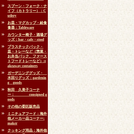
スプーン・フォーク・ナ
イフ（カトラリー）：C
utlery
お皿・マグカップ・給食
食器：Tableware
カウンター椅子・酒場グ
ッズ：bar・cafe・stool
プラスチックパック・
皿・トレーなど（惣菜・
お弁当パック、ファース
トフードトレーなど）:t
akeaway containers
ガーデニンググッズ・
水回りグッズ：gardenin
g goods
秋田 久美子コーナ
ー： consigned g
oods
その他の委託販売品
ミニチュアフード：海外
他メーカー品コーナー:
maker
クッキング用品：海外他