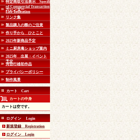
特定商取引法表示 Specifi
ed Commercial Transaction
カレンダー
Law Indication
リンク集
製品購入の際のご注意
作り手から ひとこと
2025年新商品予定
ミニ厨房庵ショップ案内
2025年 出展・イベント
予定
河合行雄初作品
プライバシーポリシー
制作風景
カート Cart
カートの中身
カートは空です。
ログイン Login
新規登録 Registration
ログイン Login