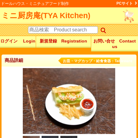
ドールハウス・ミニチュアフード制作
PCサイト
ミニ厨房庵(TYA Kitchen)
ログイン Login
新規登録 Registration
お問い合せ Contact
us
商品詳細
お皿・マグカップ・給食食器：Tableware