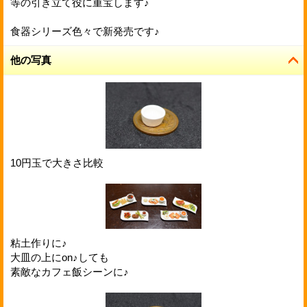
等の引き立て役に重宝します♪
食器シリーズ色々で新発売です♪
他の写真
10円玉で大きさ比較
粘土作りに♪
大皿の上にon♪しても
素敵なカフェ飯シーンに♪