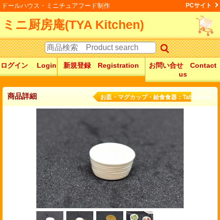
ドールハウス・ミニチュアフード制作
PCサイト
ミニ厨房庵(TYA Kitchen)
ログイン Login
新規登録 Registration
お問い合せ Contact
us
商品詳細
お皿・マグカップ・給食食器：Tableware