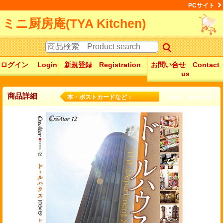
PCサイト
ミニ厨房庵(TYA Kitchen)
ログイン Login
新規登録 Registration
お問い合せ Contact
us
商品詳細
本・ポストカードなど： book・postcard