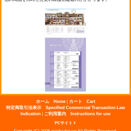
ホーム Home
|
カート Cart
特定商取引法表示 Specified Commercial Transaction Law
Indication
|
ご利用案内 Instructions for use
PCサイト
Copyright (C) 2006 minityubouan AII Rights Reserved.