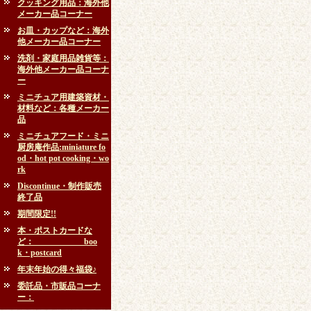
クッキング用品：海外他
メーカー品コーナー
お皿・カップなど：海外
他メーカー品コーナー
洗剤・家庭用品雑貨等：
海外他メーカー品コーナ
ー
ミニチュア用建築資材・
材料など：各種メーカー
品
ミニチュアフード・ミニ
厨房庵作品:miniature fo
od・hot pot cooking・wo
rk
Discontinue・制作販売
終了品
期間限定!!
本・ポストカードな
ど： boo
k・postcard
年末年始の得々福袋♪
委託品・市販品コーナ
ー：