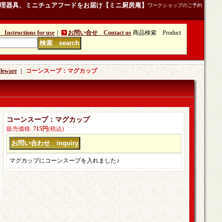
理器具、ミニチュアフードをお届け【ミニ厨房庵】
ワークショップのご予約
tructions for use
｜
お問い合せ Contact us
商品検索 Product
ware
｜
コーンスープ：マグカップ
コーンスープ：マグカップ
販売価格
:
715円
(税込)
マグカップにコーンスープを入れました♪