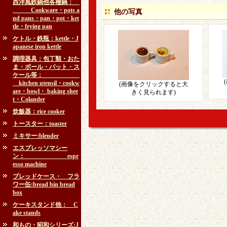
西洋風鉄鍋他各種鍋：
Cookware・pots a
他の写真
nd pans・pan・pot・ket
tle・frying pan
ケトル・鉄瓶：kettle・J
apanese iron kettle
調理器具：包丁類・おた
ま・ボール・バット・ス
ケール等：
kitchen utensil・cookw
(画像をクリックすると大
are・bowl・ baking shee
きく見られます)
t・Colander
炊飯器：rice cooker
トースター：toaster
ミキサー:blender
エスプレッソマシー
ン： espr
esso machine
ブレッドケース・ フラ
ワー缶:bread bin bread
box
ケーキスタンド他： C
ake stands
和もの・昭和シリーズ:J