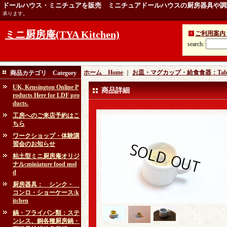
ドールハウス・ミニチュアを販売 ミニチュアドールハウスの厨房器具や調
承ります。
ミニ厨房庵(TYA Kitchen)
ご利用案内 Ins
search
:
ホーム Home
｜
お皿・マグカップ・給食食器：Table
商品カテゴリ Category
UK, Kensington Online P
商品詳細
roducts Here for LDF pro
ducts.
工房へのご来店予約はこ
ちら
ワークショップ・体験講
習会のお知らせ
粘土型ミニ厨房庵オリジ
ナル:miniature food mol
d
厨房器具： シンク・
コンロ・ショーケース:k
itchen
鍋・フライパン類：ステ
ンレス、銅各種厨房鍋・