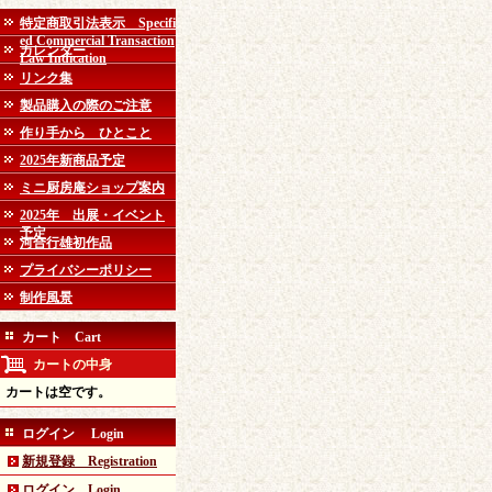
特定商取引法表示 Specifi
ed Commercial Transaction
カレンダー
Law Indication
リンク集
製品購入の際のご注意
作り手から ひとこと
2025年新商品予定
ミニ厨房庵ショップ案内
2025年 出展・イベント
予定
河合行雄初作品
プライバシーポリシー
制作風景
カート Cart
カートの中身
カートは空です。
ログイン Login
新規登録 Registration
ログイン Login