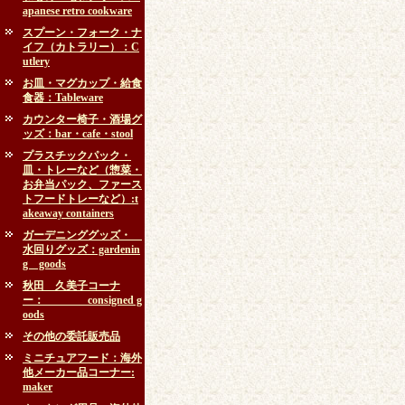
apanese retro cookware
スプーン・フォーク・ナ
イフ（カトラリー）：C
utlery
お皿・マグカップ・給食
食器：Tableware
カウンター椅子・酒場グ
ッズ：bar・cafe・stool
プラスチックパック・
皿・トレーなど（惣菜・
お弁当パック、ファース
トフードトレーなど）:t
akeaway containers
ガーデニンググッズ・
水回りグッズ：gardenin
g goods
秋田 久美子コーナ
ー： consigned g
oods
その他の委託販売品
ミニチュアフード：海外
他メーカー品コーナー:
maker