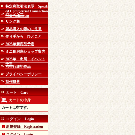
特定商取引法表示 Specifi
ed Commercial Transaction
カレンダー
Law Indication
リンク集
製品購入の際のご注意
作り手から ひとこと
2025年新商品予定
ミニ厨房庵ショップ案内
2025年 出展・イベント
予定
河合行雄初作品
プライバシーポリシー
制作風景
カート Cart
カートの中身
カートは空です。
ログイン Login
新規登録 Registration
ログイン Login