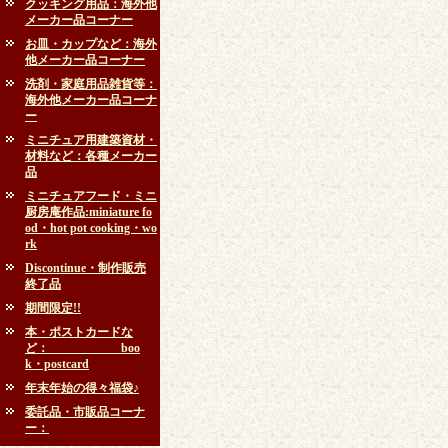
クッキング用品：海外他
メーカー品コーナー
お皿・カップなど：海外
他メーカー品コーナー
洗剤・家庭用品雑貨等：
海外他メーカー品コーナ
ー
ミニチュア用建築資材・
材料など：各種メーカー
品
ミニチュアフード・ミニ
厨房庵作品:miniature fo
od・hot pot cooking・wo
rk
Discontinue・制作販売
終了品
期間限定!!
本・ポストカードな
ど： boo
k・postcard
年末年始の得々福袋♪
委託品・市販品コーナ
ー：