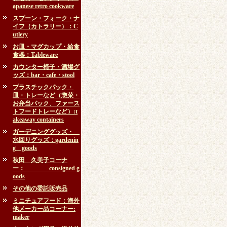
apanese retro cookware
スプーン・フォーク・ナ
イフ（カトラリー）：C
utlery
お皿・マグカップ・給食
食器：Tableware
カウンター椅子・酒場グ
ッズ：bar・cafe・stool
プラスチックパック・
皿・トレーなど（惣菜・
お弁当パック、ファース
トフードトレーなど）:t
akeaway containers
ガーデニンググッズ・
水回りグッズ：gardenin
g goods
秋田 久美子コーナ
ー： consigned g
oods
その他の委託販売品
ミニチュアフード：海外
他メーカー品コーナー:
maker