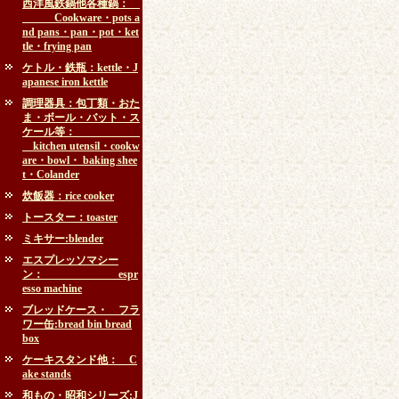
西洋風鉄鍋他各種鍋：
Cookware・pots a
nd pans・pan・pot・ket
tle・frying pan
ケトル・鉄瓶：kettle・J
apanese iron kettle
調理器具：包丁類・おた
ま・ボール・バット・ス
ケール等：
kitchen utensil・cookw
are・bowl・ baking shee
t・Colander
炊飯器：rice cooker
トースター：toaster
ミキサー:blender
エスプレッソマシー
ン： espr
esso machine
ブレッドケース・ フラ
ワー缶:bread bin bread
box
ケーキスタンド他： C
ake stands
和もの・昭和シリーズ:J