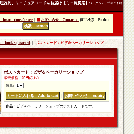
理器具、ミニチュアフードをお届け【ミニ厨房庵】
ワークショップのご予約
tructions for use
｜
お問い合せ Contact us
商品検索 Product
・postcard
｜
ポストカード：ピザ＆ベーカリーショップ
ポストカード：ピザ＆ベーカリーショップ
販売価格
:
165円
(税込)
数量
:
｜
作品：ピザ＆ベーカリーショップのポストカードです。