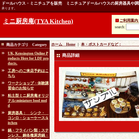
ドールハウス・ミニチュアを販売 ミニチュアドールハウスの厨房器具や調
承ります。
ミニ厨房庵(TYA Kitchen)
ご利用案内 Ins
search
:
ホーム Home
｜
本・ポストカードなど： book
商品カテゴリ Category
UK, Kensington Online P
商品詳細
roducts Here for LDF pro
ducts.
工房へのご来店予約はこ
ちら
ワークショップ・体験講
習会のお知らせ
粘土型ミニ厨房庵オリジ
ナル:miniature food mol
d
厨房器具： シンク・
コンロ・ショーケース:k
itchen
鍋・フライパン類：ステ
ンレス、銅各種厨房鍋・