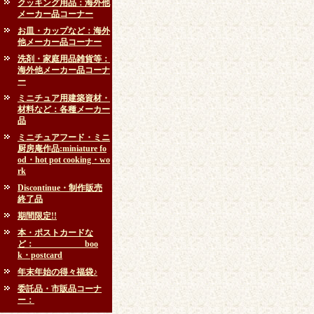
クッキング用品：海外他
メーカー品コーナー
お皿・カップなど：海外
他メーカー品コーナー
洗剤・家庭用品雑貨等：
海外他メーカー品コーナ
ー
ミニチュア用建築資材・
材料など：各種メーカー
品
ミニチュアフード・ミニ
厨房庵作品:miniature fo
od・hot pot cooking・wo
rk
Discontinue・制作販売
終了品
期間限定!!
本・ポストカードな
ど： boo
k・postcard
年末年始の得々福袋♪
委託品・市販品コーナ
ー：