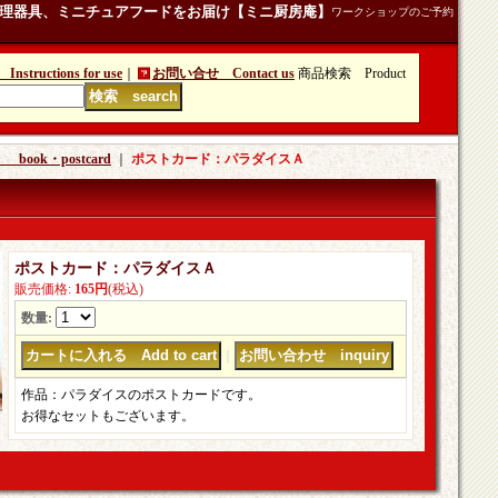
理器具、ミニチュアフードをお届け【ミニ厨房庵】
ワークショップのご予約
tructions for use
｜
お問い合せ Contact us
商品検索 Product
・postcard
｜
ポストカード：パラダイスＡ
ポストカード：パラダイスＡ
販売価格
:
165円
(税込)
数量
:
｜
作品：パラダイスのポストカードです。
お得なセットもございます。