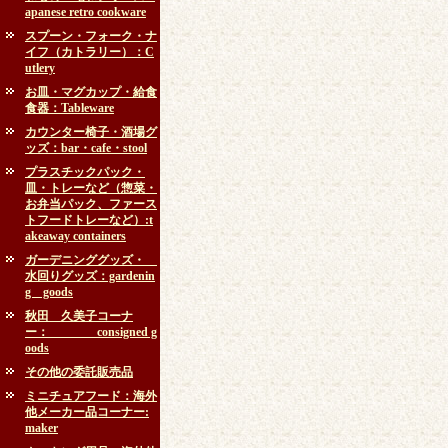
apanese retro cookware
スプーン・フォーク・ナ
イフ（カトラリー）：C
utlery
お皿・マグカップ・給食
食器：Tableware
カウンター椅子・酒場グ
ッズ：bar・cafe・stool
プラスチックパック・
皿・トレーなど（惣菜・
お弁当パック、ファース
トフードトレーなど）:t
akeaway containers
ガーデニンググッズ・
水回りグッズ：gardenin
g goods
秋田 久美子コーナ
ー： consigned g
oods
その他の委託販売品
ミニチュアフード：海外
他メーカー品コーナー:
maker