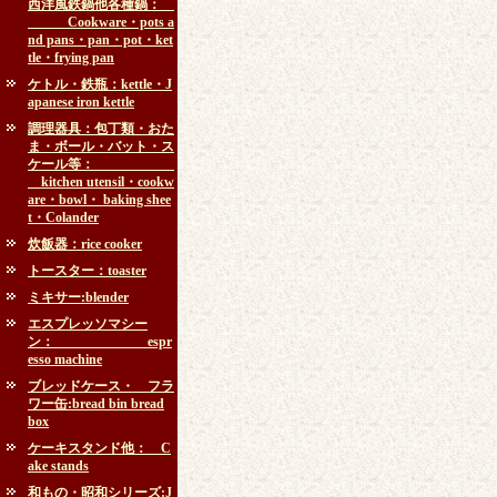
西洋風鉄鍋他各種鍋：
Cookware・pots a
nd pans・pan・pot・ket
tle・frying pan
ケトル・鉄瓶：kettle・J
apanese iron kettle
調理器具：包丁類・おた
ま・ボール・バット・ス
ケール等：
kitchen utensil・cookw
are・bowl・ baking shee
t・Colander
炊飯器：rice cooker
トースター：toaster
ミキサー:blender
エスプレッソマシー
ン： espr
esso machine
ブレッドケース・ フラ
ワー缶:bread bin bread
box
ケーキスタンド他： C
ake stands
和もの・昭和シリーズ:J