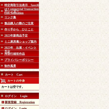
特定商取引法表示 Specifi
ed Commercial Transaction
カレンダー
Law Indication
リンク集
製品購入の際のご注意
作り手から ひとこと
2025年新商品予定
ミニ厨房庵ショップ案内
2025年 出展・イベント
予定
河合行雄初作品
プライバシーポリシー
制作風景
カート Cart
カートの中身
カートは空です。
ログイン Login
新規登録 Registration
ログイン Login