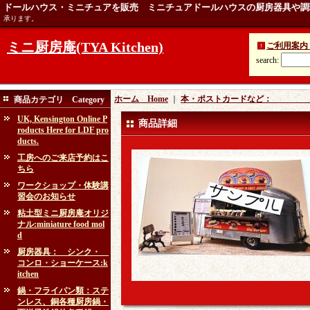
ドールハウス・ミニチュアを販売 ミニチュアドールハウスの厨房器具や調
承ります。
ミニ厨房庵(TYA Kitchen)
ご利用案内 Ins
search
:
ホーム Home
｜
本・ポストカードなど： book
商品カテゴリ Category
UK, Kensington Online P
商品詳細
roducts Here for LDF pro
ducts.
工房へのご来店予約はこ
ちら
ワークショップ・体験講
習会のお知らせ
粘土型ミニ厨房庵オリジ
ナル:miniature food mol
d
厨房器具： シンク・
コンロ・ショーケース:k
itchen
鍋・フライパン類：ステ
ンレス、銅各種厨房鍋・