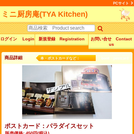
PCサイト
ミニ厨房庵(TYA Kitchen)
ログイン Login
新規登録 Registration
お問い合せ Contact
us
商品詳細
本・ポストカードなど： book・postcard
ポストカード：パラダイスセット
販売価格
:
450円
(税込)