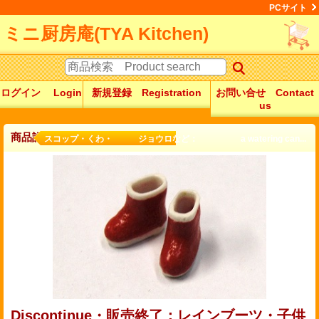
PCサイト
ミニ厨房庵(TYA Kitchen)
ログイン Login
新規登録 Registration
お問い合せ Contact
us
商品詳細
スコップ・くわ・ ジョウロなど： a watering can...
Discontinue・販売終了：レインブーツ・子供