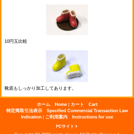
10円玉比較
靴底もしっかり加工してあります。
ホーム Home
|
カート Cart
特定商取引法表示 Specified Commercial Transaction Law
Indication
|
ご利用案内 Instructions for use
PCサイト