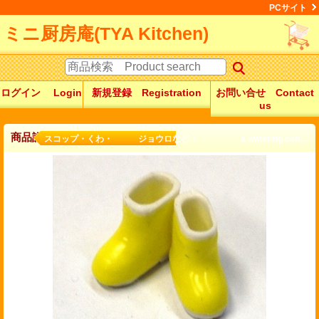
PCサイト
ミニ厨房庵(TYA Kitchen)
ログイン Login
新規登録 Registration
お問い合せ Contact
us
商品詳細
スコップ・くわ・ ジョウロなど： a watering can...