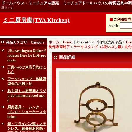
ドールハウス・ミニチュアを販売 ミニチュアドールハウスの厨房器具や調
承ります。
ミニ厨房庵(TYA Kitchen)
ご利用案内 Ins
search
:
ホーム Home
｜ Discontinue・制作販売終了品 >
Di
商品カテゴリ Category
制作販売終了：ケーキスタンド（2段いぶし銀）丸付
UK, Kensington Online P
roducts Here for LDF pro
商品詳細
ducts.
工房へのご来店予約はこ
ちら
ワークショップ・体験講
習会のお知らせ
粘土型ミニ厨房庵オリジ
ナル:miniature food mol
d
厨房器具： シンク・
コンロ・ショーケース:k
itchen
鍋・フライパン類：ステ
ンレス、銅各種厨房鍋・