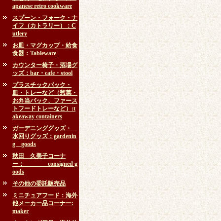
apanese retro cookware
スプーン・フォーク・ナ
イフ（カトラリー）：C
utlery
お皿・マグカップ・給食
食器：Tableware
カウンター椅子・酒場グ
ッズ：bar・cafe・stool
プラスチックパック・
皿・トレーなど（惣菜・
お弁当パック、ファース
トフードトレーなど）:t
akeaway containers
ガーデニンググッズ・
水回りグッズ：gardenin
g goods
秋田 久美子コーナ
ー： consigned g
oods
その他の委託販売品
ミニチュアフード：海外
他メーカー品コーナー:
maker