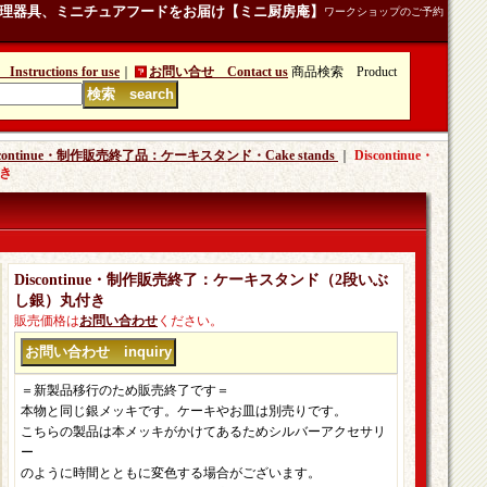
理器具、ミニチュアフードをお届け【ミニ厨房庵】
ワークショップのご予約
tructions for use
｜
お問い合せ Contact us
商品検索 Product
scontinue・制作販売終了品：ケーキスタンド・Cake stands
｜
Discontinue・
き
Discontinue・制作販売終了：ケーキスタンド（2段いぶ
し銀）丸付き
販売価格は
お問い合わせ
ください。
＝新製品移行のため販売終了です＝
本物と同じ銀メッキです。ケーキやお皿は別売りです。
こちらの製品は本メッキがかけてあるためシルバーアクセサリ
ー
のように時間とともに変色する場合がございます。