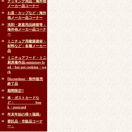
クッキング用品：海外他
メーカー品コーナー
お皿・カップなど：海外
他メーカー品コーナー
洗剤・家庭用品雑貨等：
海外他メーカー品コーナ
ー
ミニチュア用建築資材・
材料など：各種メーカー
品
ミニチュアフード・ミニ
厨房庵作品:miniature fo
od・hot pot cooking・wo
rk
Discontinue・制作販売
終了品
期間限定!!
本・ポストカードな
ど： boo
k・postcard
年末年始の得々福袋♪
委託品・市販品コーナ
ー：