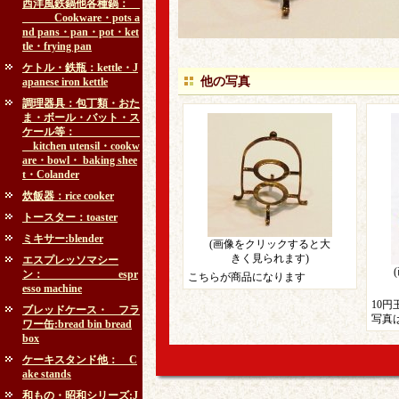
西洋風鉄鍋他各種鍋：
Cookware・pots a
nd pans・pan・pot・ket
tle・frying pan
ケトル・鉄瓶：kettle・J
他の写真
apanese iron kettle
調理器具：包丁類・おた
ま・ボール・バット・ス
ケール等：
kitchen utensil・cookw
are・bowl・ baking shee
t・Colander
炊飯器：rice cooker
トースター：toaster
ミキサー:blender
(画像をクリックすると大
きく見られます)
エスプレッソマシー
ン： espr
こちらが商品になります
esso machine
10
ブレッドケース・ フラ
写真
ワー缶:bread bin bread
box
ケーキスタンド他： C
ake stands
和もの・昭和シリーズ:J