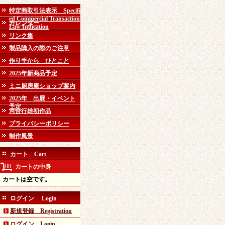
特定商取引法表示 Specifi
ed Commercial Transaction
カレンダー
Law Indication
リンク集
製品購入の際のご注意
作り手から ひとこと
2025年新商品予定
ミニ厨房庵ショップ案内
2025年 出展・イベント
予定
河合行雄初作品
プライバシーポリシー
制作風景
カート Cart
カートの中身
カートは空です。
ログイン Login
新規登録 Registration
ログイン Login