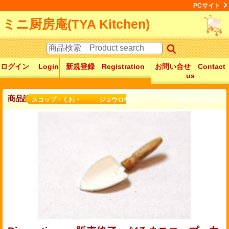
PCサイト
ミニ厨房庵(TYA Kitchen)
ログイン Login
新規登録 Registration
お問い合せ Contact
us
商品詳細
スコップ・くわ・ ジョウロなど： a watering can...