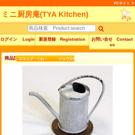
PCサイト
ミニ厨房庵(TYA Kitchen)
ログイン Login
新規登録 Registration
お問い合せ Contact
us
商品詳細
スコップ・くわ・ ジョウロなど： a watering can...