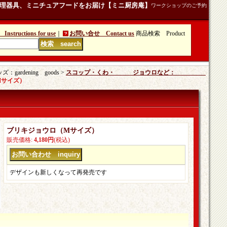
理器具、ミニチュアフードをお届け【ミニ厨房庵】
ワークショップのご予約
tructions for use
｜
お問い合せ Contact us
商品検索 Product
rdening goods >
スコップ・くわ・ ジョウロなど：
Mサイズ）
ブリキジョウロ（Mサイズ）
販売価格
:
4,180円
(税込)
デザインも新しくなって再発売です