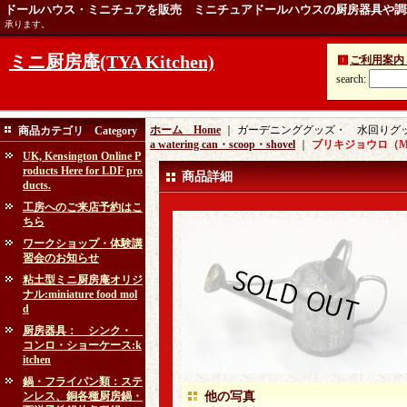
ドールハウス・ミニチュアを販売 ミニチュアドールハウスの厨房器具や調
承ります。
ミニ厨房庵(TYA Kitchen)
ご利用案内 Ins
search
:
ホーム Home
｜ ガーデニンググッズ・ 水回りグッズ：ga
商品カテゴリ Category
a watering can・scoop・shovel
｜
ブリキジョウロ（
UK, Kensington Online P
roducts Here for LDF pro
商品詳細
ducts.
工房へのご来店予約はこ
ちら
ワークショップ・体験講
習会のお知らせ
粘土型ミニ厨房庵オリジ
ナル:miniature food mol
d
厨房器具： シンク・
コンロ・ショーケース:k
itchen
鍋・フライパン類：ステ
ンレス、銅各種厨房鍋・
他の写真