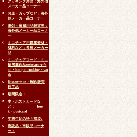
クッキング用品：海外他
メーカー品コーナー
お皿・カップなど：海外
他メーカー品コーナー
洗剤・家庭用品雑貨等：
海外他メーカー品コーナ
ー
ミニチュア用建築資材・
材料など：各種メーカー
品
ミニチュアフード・ミニ
厨房庵作品:miniature fo
od・hot pot cooking・wo
rk
Discontinue・制作販売
終了品
期間限定!!
本・ポストカードな
ど： boo
k・postcard
年末年始の得々福袋♪
委託品・市販品コーナ
ー：