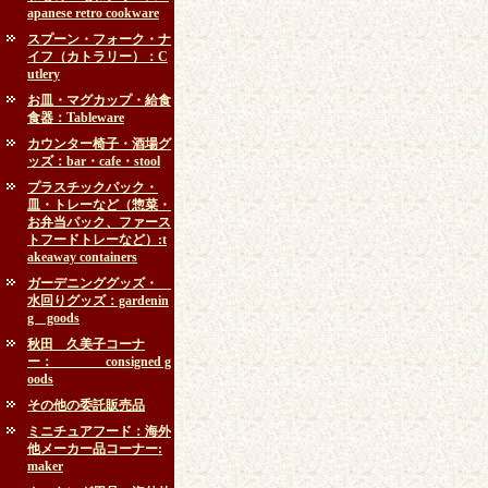
apanese retro cookware
スプーン・フォーク・ナ
イフ（カトラリー）：C
utlery
お皿・マグカップ・給食
食器：Tableware
カウンター椅子・酒場グ
ッズ：bar・cafe・stool
プラスチックパック・
皿・トレーなど（惣菜・
お弁当パック、ファース
トフードトレーなど）:t
akeaway containers
ガーデニンググッズ・
水回りグッズ：gardenin
g goods
秋田 久美子コーナ
ー： consigned g
oods
その他の委託販売品
ミニチュアフード：海外
他メーカー品コーナー:
maker