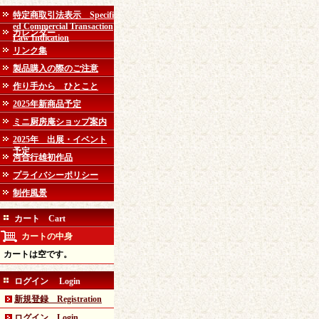
特定商取引法表示 Specifi
ed Commercial Transaction
カレンダー
Law Indication
リンク集
製品購入の際のご注意
作り手から ひとこと
2025年新商品予定
ミニ厨房庵ショップ案内
2025年 出展・イベント
予定
河合行雄初作品
プライバシーポリシー
制作風景
カート Cart
カートの中身
カートは空です。
ログイン Login
新規登録 Registration
ログイン Login