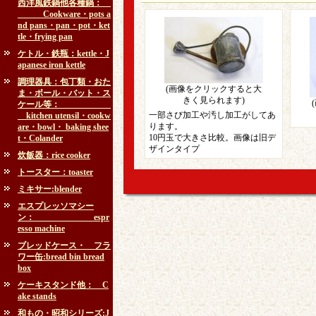
西洋風鉄鍋他各種鍋：
Cookware・pots a
nd pans・pan・pot・ket
tle・frying pan
ケトル・鉄瓶：kettle・J
apanese iron kettle
調理器具：包丁類・おた
(画像をクリックすると大
ま・ボール・バット・ス
きく見られます)
ケール等：
一部さび加工や汚し加工がしてあ
kitchen utensil・cookw
ります。
are・bowl・ baking shee
10円玉で大きさ比較。画像は旧デ
t・Colander
ザインタイプ
炊飯器：rice cooker
トースター：toaster
ミキサー:blender
エスプレッソマシー
ン： espr
esso machine
ブレッドケース・ フラ
ワー缶:bread bin bread
box
ケーキスタンド他： C
ake stands
和もの・昭和シリーズ:J