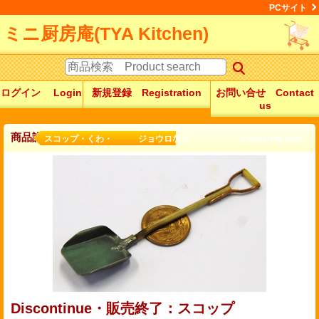
PCサイト
ミニ厨房庵(TYA Kitchen)
ログイン Login
新規登録 Registration
お問い合せ Contact
us
商品詳細
スコップ・くわ・ ジョウロなど： a watering can...
Discontinue・販売終了：スコップ